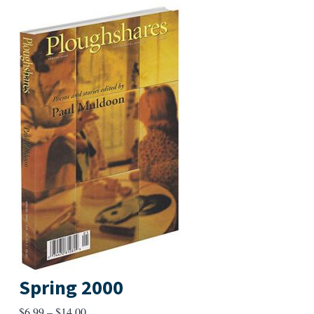
Spring 2000
Price
$
6.99
–
$
14.00