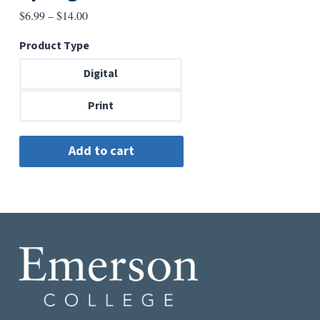
Price
$
6.99
–
$
14.00
range:
Product Type
$6.99
through
Digital
$14.00
Print