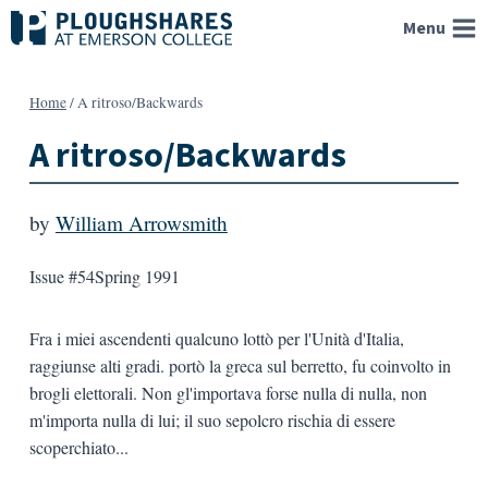
Skip
Menu
to
content
Home
/
A ritroso/Backwards
A ritroso/Backwards
by
William Arrowsmith
Issue #54
Spring 1991
Fra i miei ascendenti qualcuno lottò per l'Unità d'Italia,
raggiunse alti gradi. portò la greca sul berretto, fu coinvolto in
brogli elettorali. Non gl'importava forse nulla di nulla, non
m'importa nulla di lui; il suo sepolcro rischia di essere
scoperchiato...